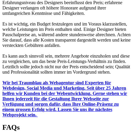
Erfahrungsniveau des Designers beeinflusst den Preis; erfahrene
Designer verlangen oft höhere Honorare aufgrund ihrer
umfangreichen Kenntnisse und Fähigkeiten.
Es ist wichtig, ein Budget festzulegen und im Voraus klarzustellen,
welche Leistungen im Preis enthalten sind. Einige Designer bieten
Pauschalpreise an, während andere stundenweise abrechnen. Achten
Sie darauf, dass alle Kosten transparent dargestellt werden und keine
versteckten Gebühren anfallen.
Es kann auch sinnvoll sein, mehrere Angebote einzuholen und diese
zu vergleichen, um das beste Preis-Leistungs-Verhältnis zu finden.
Letztlich sollte jedoch nicht nur der Preis entscheidend sein; Qualität
und Professionalität sollten immer im Vordergrund stehen.
Wir bei Traumblau als Webagentur sind Experten für
Webdesign, Social Media und Marketing. Seit über 25 Jahren
helfen wir Kunden bei der Webentwicklung. Gerne stehen wir
Ihnen jederzeit für die Gestaltung Ihrer Webseite zur
Verfügung und sorgen dafür, dass Ihre Online-Präsenz zu
einem grossen Erfolg wird. Lassen Sie uns ihr nächstes
Webprojekt sein.
FAQs