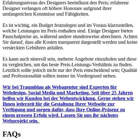
Erfahrungsniveau des Designers beeinflusst den Preis; erfahrene
Designer verlangen oft höhere Honorare aufgrund ihrer
umfangreichen Kenntnisse und Fähigkeiten.
Es ist wichtig, ein Budget festzulegen und im Voraus klarzustellen,
welche Leistungen im Preis enthalten sind. Einige Designer bieten
Pauschalpreise an, während andere stundenweise abrechnen. Achten
Sie darauf, dass alle Kosten transparent dargestellt werden und keine
versteckten Gebühren anfallen.
Es kann auch sinnvoll sein, mehrere Angebote einzuholen und diese
zu vergleichen, um das beste Preis-Leistungs-Verhältnis zu finden.
Letztlich sollte jedoch nicht nur der Preis entscheidend sein; Qualität
und Professionalität sollten immer im Vordergrund stehen.
Wir bei Traumblau als Webagentur sind Experten für
Webdesign, Social Media und Marketing. Seit über 25 Jahren
helfen wir Kunden bei der Webentwicklung. Gerne stehen wir
Ihnen jederzeit für die Gestaltung Ihrer Webseite zur
Verfügung und sorgen dafür, dass Ihre Online-Präsenz zu
einem grossen Erfolg wird. Lassen Sie uns ihr nächstes
Webprojekt sein.
FAQs